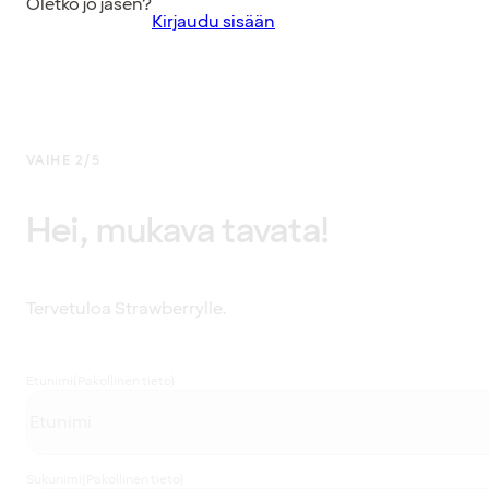
Oletko jo jäsen?
Kirjaudu sisään
VAIHE 2/5
Hei, mukava tavata!
Tervetuloa Strawberrylle.
Etunimi
(Pakollinen tieto)
Sukunimi
(Pakollinen tieto)