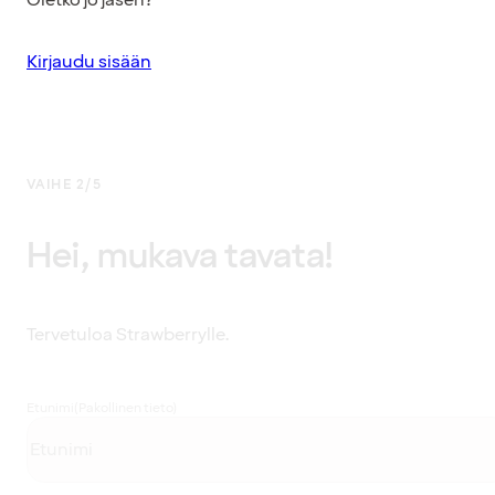
Kirjaudu sisään
VAIHE 2/5
Hei, mukava tavata!
Tervetuloa Strawberrylle.
Etunimi
(Pakollinen tieto)