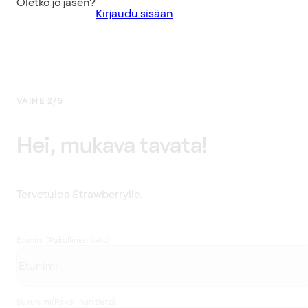
Oletko jo jäsen?
Kirjaudu sisään
VAIHE 2/5
Hei, mukava tavata!
Tervetuloa Strawberrylle.
Etunimi
(Pakollinen tieto)
Sukunimi
(Pakollinen tieto)