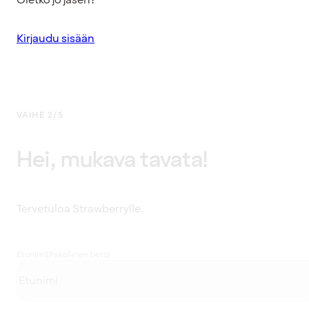
Kirjaudu sisään
VAIHE 2/5
Hei, mukava tavata!
Tervetuloa Strawberrylle.
Etunimi
(Pakollinen tieto)