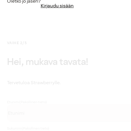
Oletko jo jäsen?
Kirjaudu sisään
VAIHE 2/5
Hei, mukava tavata!
Tervetuloa Strawberrylle.
Etunimi
(Pakollinen tieto)
Sukunimi
(Pakollinen tieto)