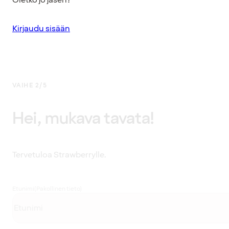
Kirjaudu sisään
VAIHE 2/5
Hei, mukava tavata!
Tervetuloa Strawberrylle.
Etunimi
(Pakollinen tieto)