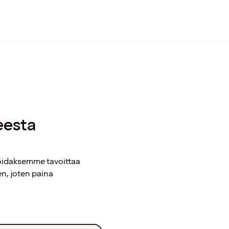
eesta
voidaksemme tavoittaa
n, joten paina