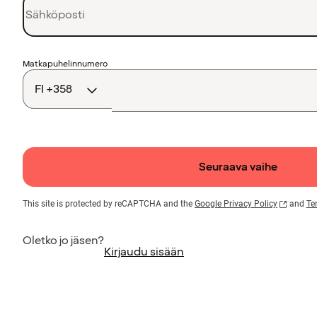
Maakoodi
Matkapuhelinnumero
Seuraava vaihe
This site is protected by reCAPTCHA and the
Google Privacy Policy
and
Te
Oletko jo jäsen?
Kirjaudu sisään