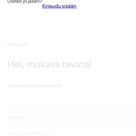
Oletko jo jäsen?
Kirjaudu sisään
VAIHE 2/5
Hei, mukava tavata!
Tervetuloa Strawberrylle.
Etunimi
(Pakollinen tieto)
Sukunimi
(Pakollinen tieto)