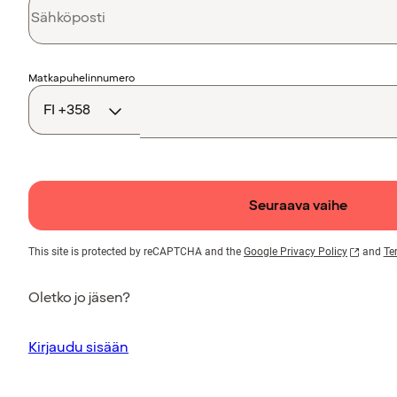
Maakoodi
Matkapuhelinnumero
Seuraava vaihe
This site is protected by reCAPTCHA and the
Google Privacy Policy
and
Te
Oletko jo jäsen?
Kirjaudu sisään