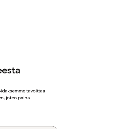
eesta
voidaksemme tavoittaa
n, joten paina