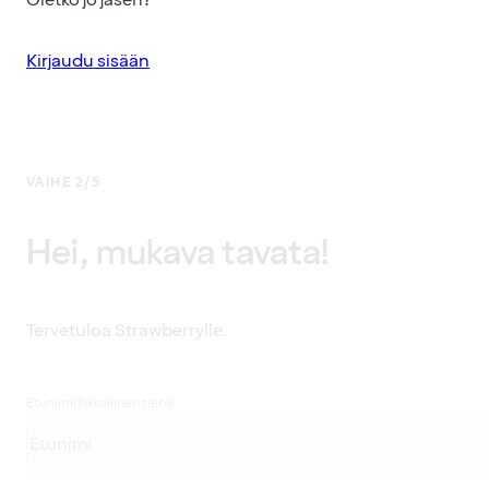
Kirjaudu sisään
VAIHE 2/5
Hei, mukava tavata!
Tervetuloa Strawberrylle.
Etunimi
(Pakollinen tieto)