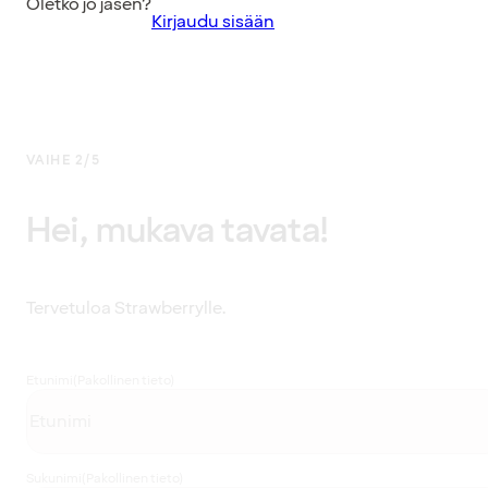
Oletko jo jäsen?
Kirjaudu sisään
VAIHE 2/5
Hei, mukava tavata!
Tervetuloa Strawberrylle.
Etunimi
(Pakollinen tieto)
Sukunimi
(Pakollinen tieto)