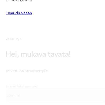
Kirjaudu sisään
VAIHE 2/5
Hei, mukava tavata!
Tervetuloa Strawberrylle.
Etunimi
(Pakollinen tieto)