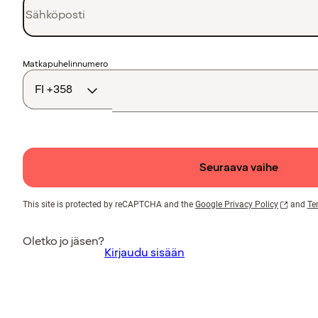
Maakoodi
Matkapuhelinnumero
Seuraava vaihe
This site is protected by reCAPTCHA and the
Google Privacy Policy
and
Te
Oletko jo jäsen?
Kirjaudu sisään