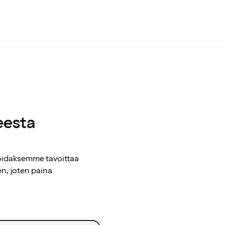
eesta
voidaksemme tavoittaa
n, joten paina