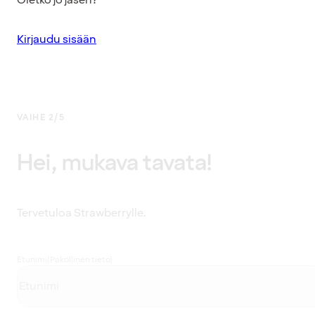
Kirjaudu sisään
VAIHE 2/5
Hei, mukava tavata!
Tervetuloa Strawberrylle.
Etunimi
(Pakollinen tieto)