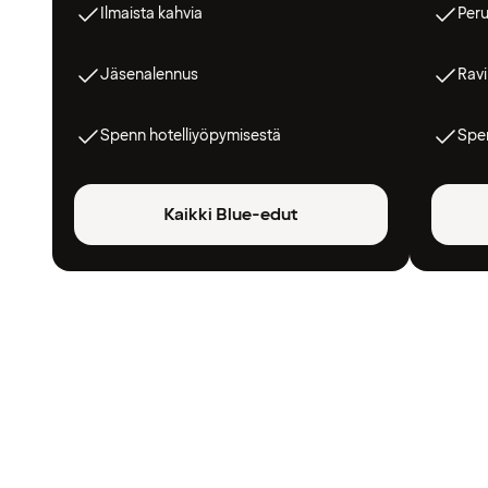
Ilmaista kahvia
Peru
Jäsenalennus
Ravi
Spenn hotelliyöpymisestä
Spen
Kaikki Blue-edut