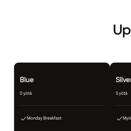
Upe
Blue
Silve
0 yötä
5 yötä
Monday Breakfast
Myö