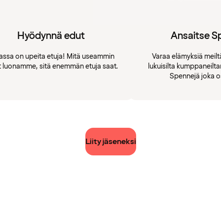
Hyödynnä edut
Ansaitse S
assa on upeita etuja! Mitä useammin
Varaa elämyksiä meiltä
t luonamme, sitä enemmän etuja saat.
lukuisilta kumppaneilt
Spennejä joka o
Liity jäseneksi