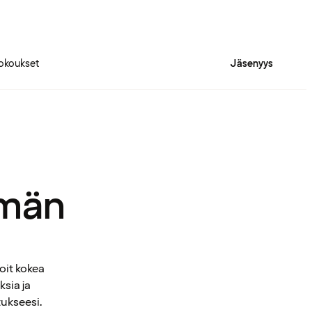
okoukset
Jäsenyys
mmän
oit kokea
ksia ja
tukseesi.