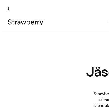
Jäs
Strawber
esimek
alennuks