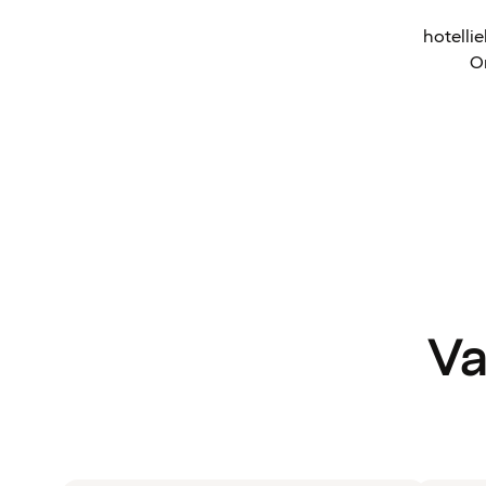
hotelli
Om
Va