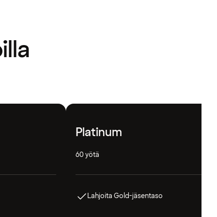
illa
Platinum
60 yötä
Lahjoita Gold-jäsentaso