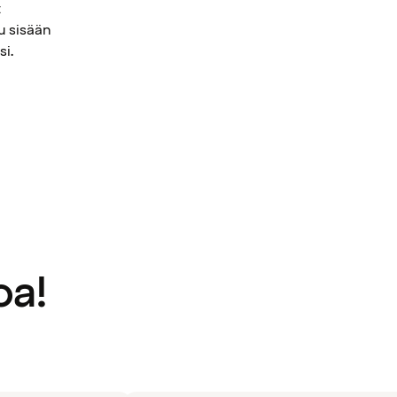
t
u sisään
si.
oa!