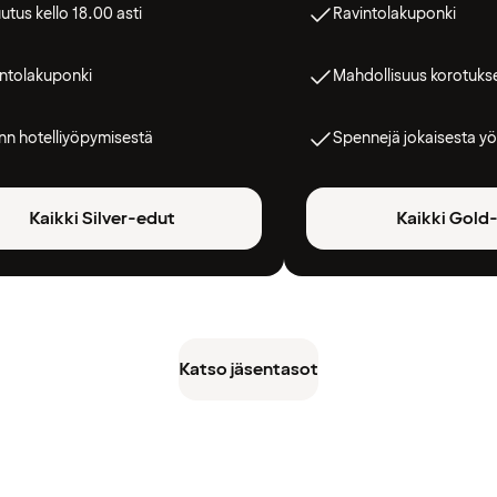
utus kello 18.00 asti
Ravintolakuponki
ntolakuponki
Mahdollisuus korotuks
n hotelliyöpymisestä
Spennejä jokaisesta yö
Kaikki Silver-edut
Kaikki Gold
Katso jäsentasot