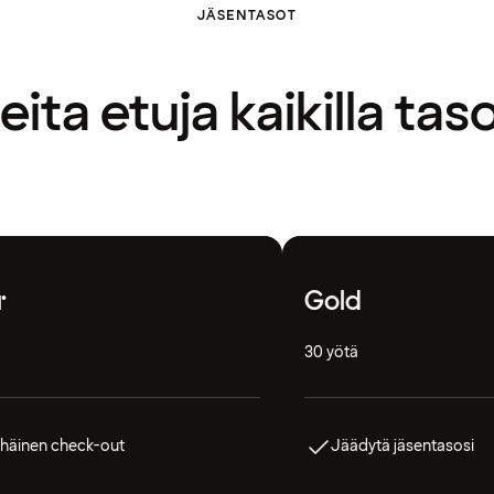
JÄSENTASOT
ita etuja kaikilla taso
r
Gold
30 yötä
häinen check-out
Jäädytä jäsentasosi