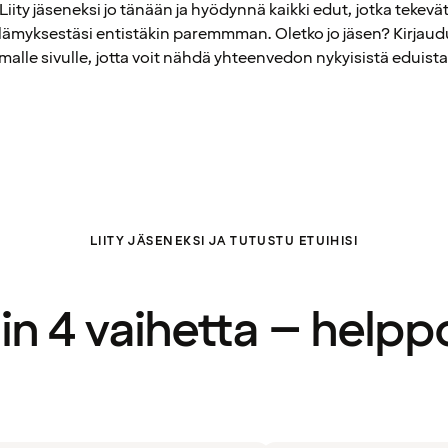
Liity jäseneksi jo tänään ja hyödynnä kaikki edut, jotka tekevä
elämyksestäsi entistäkin paremmman. Oletko jo jäsen? Kirjaud
alle sivulle, jotta voit nähdä yhteenvedon nykyisistä eduista
LIITY JÄSENEKSI JA TUTUSTU ETUIHISI
in 4 vaihetta – helpp