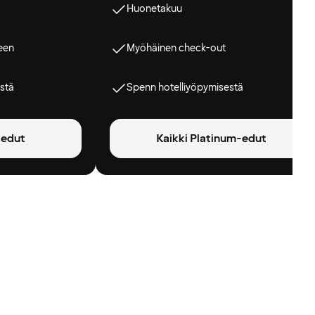
Huonetakuu
een
Myöhäinen check-out
stä
Spenn hotelliyöpymisestä
-edut
Kaikki Platinum-edut