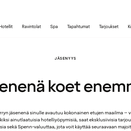
Siirry sivun sisältöön
Siirry sivun päävalikkoon
Hotellit
Ravintolat
Spa
Tapahtumat
Tarjoukset
K
JÄSENYYS
enenä koet ene
ryn jäsenenä sinulle avautuu kokonainen etujen maailma – v
iksi ainutlaatuisia hotelliyöpymisiä, saat eksklusiivisia tarjou
ia sekä Spenn-valuuttaa, jota voit käyttää seuraavaan majoi