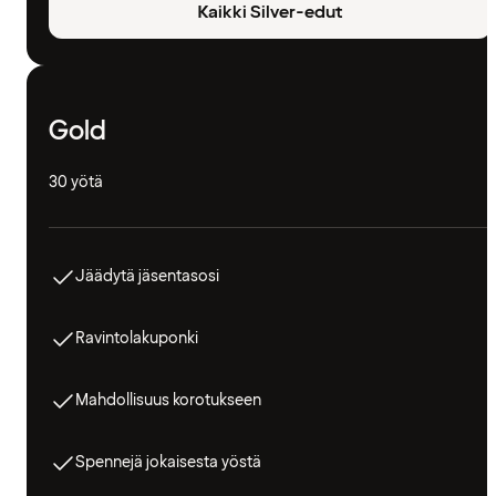
Kaikki Silver-edut
Gold
30 yötä
Jäädytä jäsentasosi
Ravintolakuponki
Mahdollisuus korotukseen
Spennejä jokaisesta yöstä