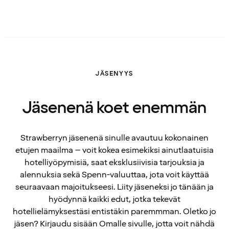
JÄSENYYS
Jäsenenä koet enemmän
Strawberryn jäsenenä sinulle avautuu kokonainen
etujen maailma – voit kokea esimekiksi ainutlaatuisia
hotelliyöpymisiä, saat eksklusiivisia tarjouksia ja
alennuksia sekä Spenn-valuuttaa, jota voit käyttää
seuraavaan majoitukseesi. Liity jäseneksi jo tänään ja
hyödynnä kaikki edut, jotka tekevät
hotellielämyksestäsi entistäkin paremmman. Oletko jo
jäsen? Kirjaudu sisään Omalle sivulle, jotta voit nähdä