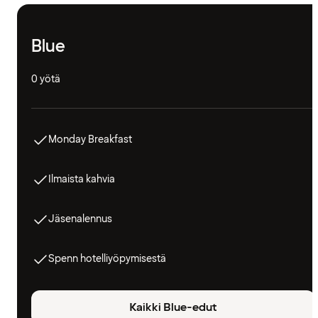
Blue
0 yötä
Monday Breakfast
Ilmaista kahvia
Jäsenalennus
Spenn hotelliyöpymisestä
Kaikki Blue-edut