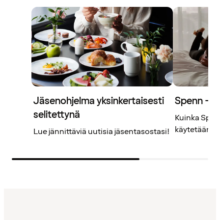
Jäsenohjelma yksinkertaisesti
Spenn – j
selitettynä
Kuinka Spenn
käytetään? L
Lue jännittäviä uutisia jäsentasostasi!