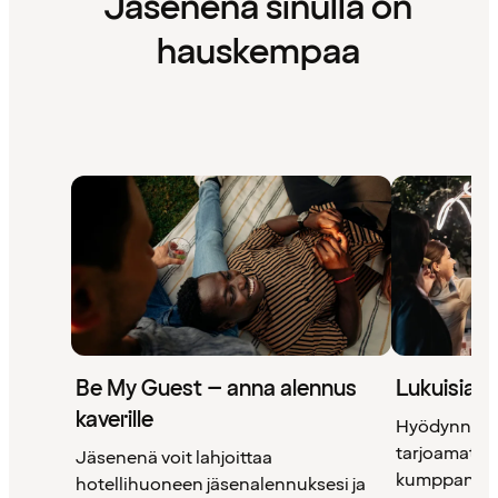
Jäsenenä sinulla on
hauskempaa
Be My Guest – anna alennus
Lukuisia 
kaverille
Hyödynnä 
tarjoamat uni
Jäsenenä voit lahjoittaa
kumppanimm
hotellihuoneen jäsenalennuksesi ja