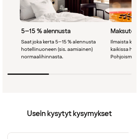
5–15 % alennusta
Maksutont
Saat joka kerta 5–15 % alennusta
Ilmaista kah
hotellinuoneen (sis. aamiainen)
kaikissa ho
normaalihinnasta.
Pohjoismais
Usein kysytyt kysymykset