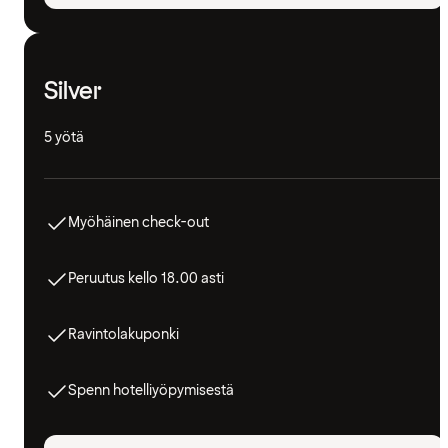
Silver
5 yötä
Myöhäinen check-out
Peruutus kello 18.00 asti
Ravintolakuponki
Spenn hotelliyöpymisestä