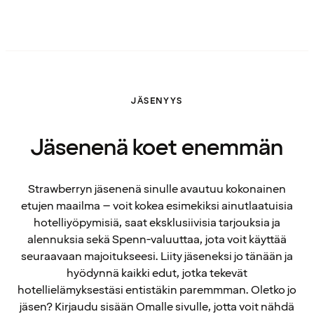
JÄSENYYS
Jäsenenä koet enemmän
Strawberryn jäsenenä sinulle avautuu kokonainen
etujen maailma – voit kokea esimekiksi ainutlaatuisia
hotelliyöpymisiä, saat eksklusiivisia tarjouksia ja
alennuksia sekä Spenn-valuuttaa, jota voit käyttää
seuraavaan majoitukseesi. Liity jäseneksi jo tänään ja
hyödynnä kaikki edut, jotka tekevät
hotellielämyksestäsi entistäkin paremmman. Oletko jo
jäsen? Kirjaudu sisään Omalle sivulle, jotta voit nähdä