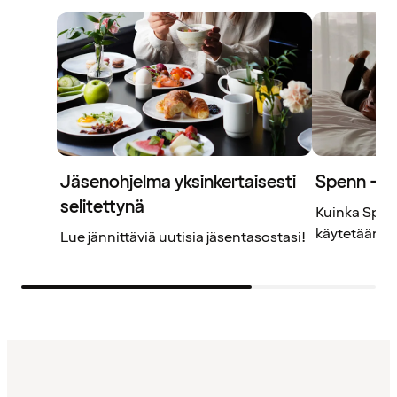
Jäsenohjelma yksinkertaisesti
Spenn – j
selitettynä
Kuinka Spenn
käytetään? L
Lue jännittäviä uutisia jäsentasostasi!