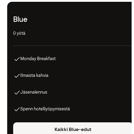
Blue
0 yötä
Monday Breakfast
Ilmaista kahvia
Jäsenalennus
Spenn hotelliyöpymisestä
Kaikki Blue-edut