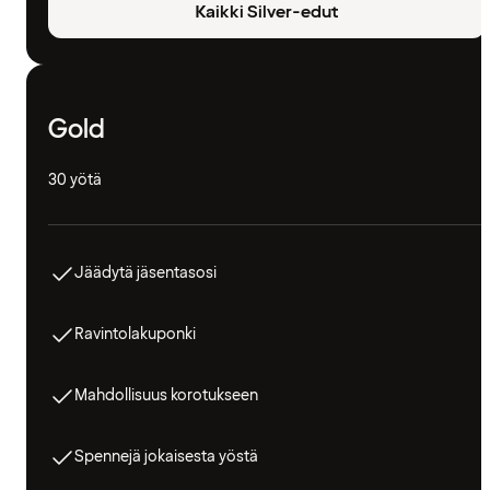
Kaikki Silver-edut
Gold
30 yötä
Jäädytä jäsentasosi
Ravintolakuponki
Mahdollisuus korotukseen
Spennejä jokaisesta yöstä