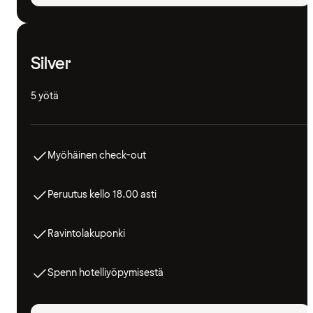
Silver
5 yötä
Myöhäinen check-out
Peruutus kello 18.00 asti
Ravintolakuponki
Spenn hotelliyöpymisestä