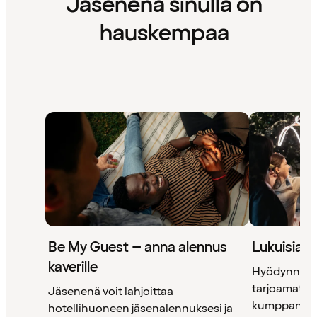
Jäsenenä sinulla on
hauskempaa
Be My Guest – anna alennus
Lukuisia 
kaverille
Hyödynnä 
tarjoamat uni
Jäsenenä voit lahjoittaa
kumppanimm
hotellihuoneen jäsenalennuksesi ja