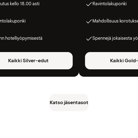
utus kello 18.00 asti
Ravintolakuponki
ntolakuponki
Mahdollisuus korotuks
n hotelliyöpymisestä
Spennejä jokaisesta yö
Kaikki Silver-edut
Kaikki Gold
Katso jäsentasot