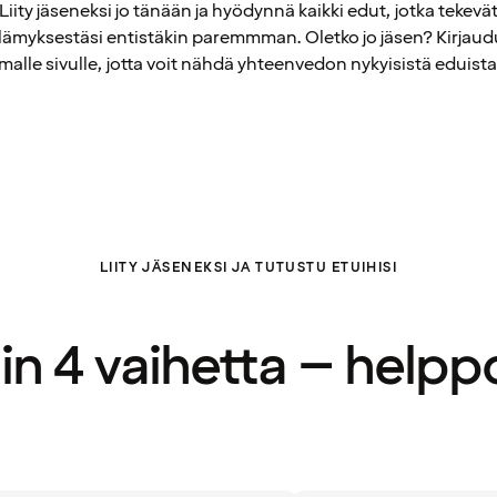
Liity jäseneksi jo tänään ja hyödynnä kaikki edut, jotka tekevä
elämyksestäsi entistäkin paremmman. Oletko jo jäsen? Kirjaud
alle sivulle, jotta voit nähdä yhteenvedon nykyisistä eduista
LIITY JÄSENEKSI JA TUTUSTU ETUIHISI
in 4 vaihetta – helpp