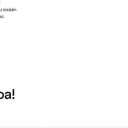
t
u sisään
si.
oa!