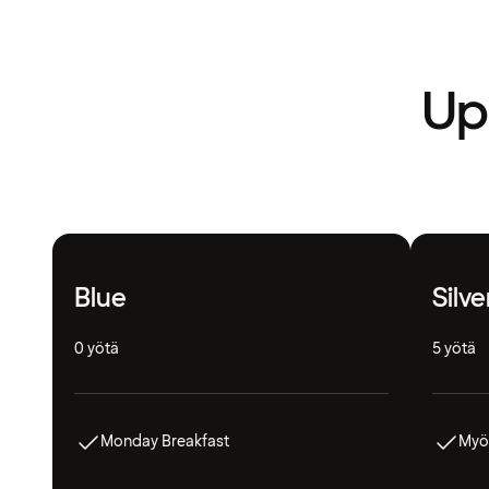
Upe
Blue
Silve
0 yötä
5 yötä
Monday Breakfast
Myö