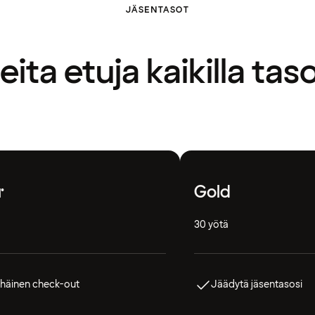
JÄSENTASOT
ita etuja kaikilla taso
r
Gold
30 yötä
häinen check-out
Jäädytä jäsentasosi