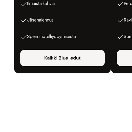
Ilmaista kahvia
Peru
Jäsenalennus
Ravi
Spenn hotelliyöpymisestä
Spen
Kaikki Blue-edut