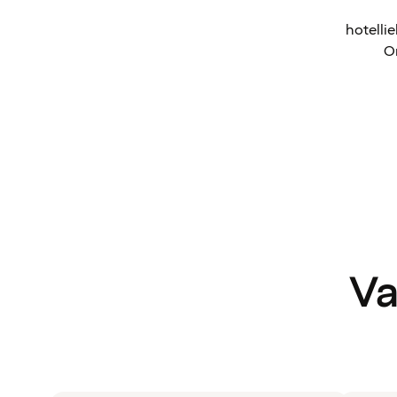
hotelli
Om
Va