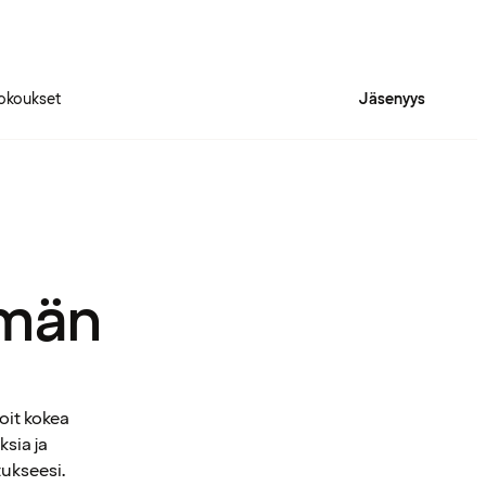
okoukset
Jäsenyys
mmän
oit kokea
ksia ja
tukseesi.