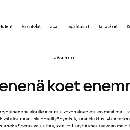
Siirry sivun sisältöön
Siirry sivun päävalikkoon
Hotellit
Ravintolat
Spa
Tapahtumat
Tarjoukset
K
JÄSENYYS
enenä koet ene
ryn jäsenenä sinulle avautuu kokonainen etujen maailma – v
iksi ainutlaatuisia hotelliyöpymisiä, saat eksklusiivisia tarjou
ia sekä Spenn-valuuttaa, jota voit käyttää seuraavaan majoi