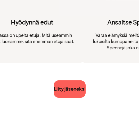
Hyödynnä edut
Ansaitse S
assa on upeita etuja! Mitä useammin
Varaa elämyksiä meiltä
t luonamme, sitä enemmän etuja saat.
lukuisilta kumppaneilt
Spennejä joka o
Liity jäseneksi