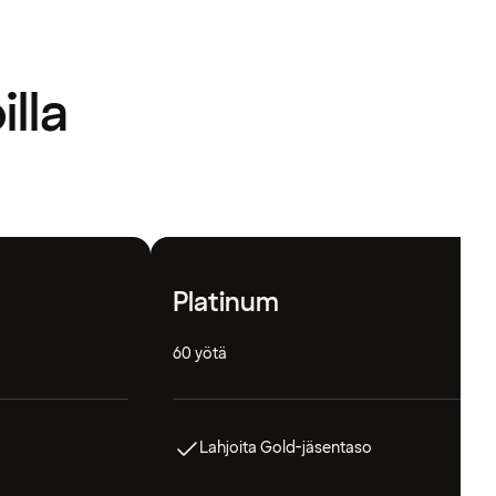
illa
Platinum
60 yötä
Lahjoita Gold-jäsentaso