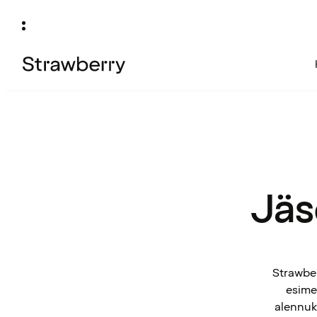
Jäs
Strawber
esimek
alennuks