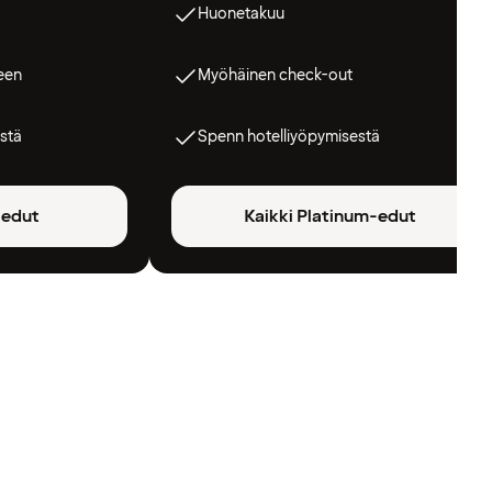
Huonetakuu
een
Myöhäinen check-out
stä
Spenn hotelliyöpymisestä
-edut
Kaikki Platinum-edut