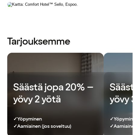
Tarjouksemme
Säästä jopa 20% –
Sääst
yövy 2 yötä
yövy 
✓
Yöpyminen
✓
Yöpymin
✓
Aamiainen (jos soveltuu)
✓
Aamiainen