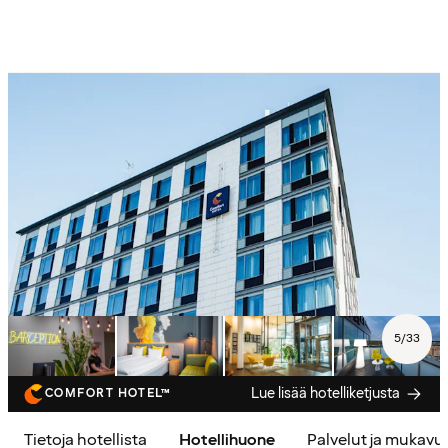
5
/
33
Lue lisää hotelliketjusta
COMFORT HOTEL™
Tietoja hotellista
Hotellihuone
Palvelut ja mukavu