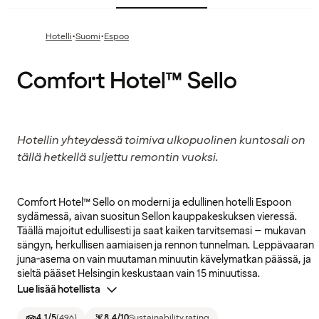
·
·
Hotelli
Suomi
Espoo
Comfort Hotel™ Sello
Hotellin yhteydessä toimiva ulkopuolinen kuntosali on
tällä hetkellä suljettu remontin vuoksi.
Comfort Hotel™ Sello on moderni ja edullinen hotelli Espoon
sydämessä, aivan suositun Sellon kauppakeskuksen vieressä.
Täällä majoitut edullisesti ja saat kaiken tarvitsemasi – mukavan
sängyn, herkullisen aamiaisen ja rennon tunnelman. Leppävaaran
juna-asema on vain muutaman minuutin kävelymatkan päässä, ja
sieltä pääset Helsingin keskustaan vain 15 minuutissa.
Lue lisää hotellista
4.1
/5
(
496
)
8.4
/10
Sustainability rating