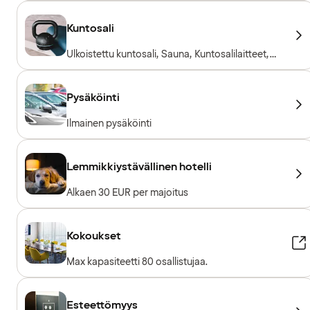
Kuntosali
Ulkoistettu kuntosali, Sauna, Kuntosalilaitteet,
Kardiolaitteet, Vapaapainot, Sisäänpääsy
sisältyy hotellivieraille
Pysäköinti
Ilmainen pysäköinti
Lemmikkiystävällinen hotelli
Alkaen 30 EUR per majoitus
Kokoukset
Max kapasiteetti 80 osallistujaa.
Esteettömyys