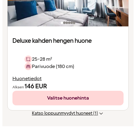
Deluxe kahden hengen huone
25-28 m²
Parivuode (180 cm)
Huonetiedot
146
EUR
Alkaen
Valitse huonehinta
Katso loppuunmyydyt huoneet (1)
Sisältö
ladattu