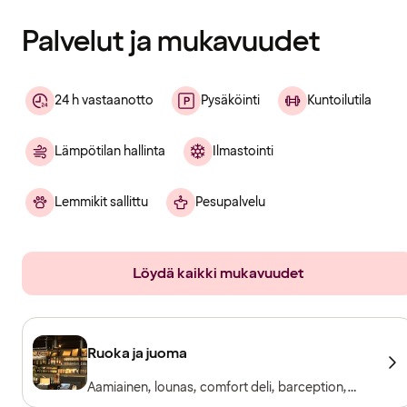
Palvelut ja mukavuudet
24 h vastaanotto
Pysäköinti
Kuntoilutila
Lämpötilan hallinta
Ilmastointi
Lemmikit sallittu
Pesupalvelu
Löydä kaikki mukavuudet
Ruoka ja juoma
Aamiainen, lounas, comfort deli, barception,
ravintola & baari