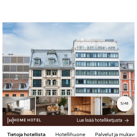
5
/
48
Lue lisää hotelliketjusta
HOME HOTEL
Tietoja hotellista
Hotellihuone
Palvelut ja mukav