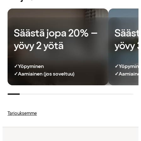
Säästä jopa 20% –
Sääst
yövy 2 yötä
yövy 
✓
Yöpyminen
✓
Yöpymin
✓
Aamiainen (jos soveltuu)
✓
Aamiainen
Tarjouksemme