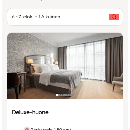
6 - 7. elok. • 1 Aikuinen
Deluxe-huone
Parivuode (180 cm)