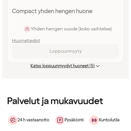
Compact yhden hengen huone
Yhden hengen vuode (koko vaihtelee)
Huonetiedot
Loppuunmyyty
Katso loppuunmyydyt huoneet (5)
Sisältö
ladattu
Palvelut ja mukavuudet
24 h vastaanotto
Pysäköinti
Kuntoilutila