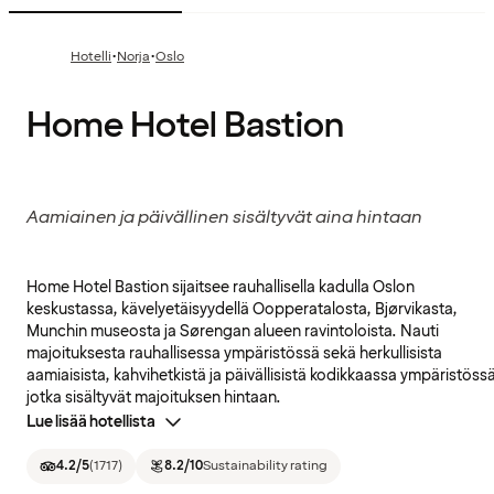
·
·
Hotelli
Norja
Oslo
Home Hotel Bastion
Aamiainen ja päivällinen sisältyvät aina hintaan
Home Hotel Bastion sijaitsee rauhallisella kadulla Oslon
keskustassa, kävelyetäisyydellä Oopperatalosta, Bjørvikasta,
Munchin museosta ja Sørengan alueen ravintoloista. Nauti
majoituksesta rauhallisessa ympäristössä sekä herkullisista
aamiaisista, kahvihetkistä ja päivällisistä kodikkaassa ympäristössä
jotka sisältyvät majoituksen hintaan.
Lue lisää hotellista
4.2
/5
(
1717
)
8.2
/10
Sustainability rating