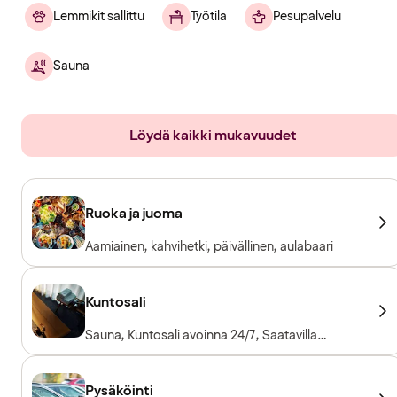
Lemmikit sallittu
Työtila
Pesupalvelu
Sauna
Löydä kaikki mukavuudet
Ruoka ja juoma
Aamiainen, kahvihetki, päivällinen, aulabaari
Kuntosali
Sauna, Kuntosali avoinna 24/7, Saatavilla
pyyhkeitä lainaksi, Kuntosalilaitteet,
Kardiolaitteet, Vapaapainot
Pysäköinti